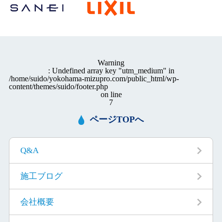
Warning
: Undefined array key "utm_medium" in
/home/suido/yokohama-mizupro.com/public_html/wp-
content/themes/suido/footer.php
on line
7
ページTOPへ
Q&A
施工ブログ
会社概要