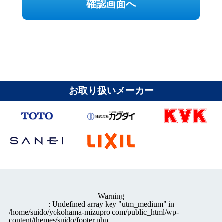
確認画面へ
お取り扱いメーカー
Warning
: Undefined array key "utm_medium" in
/home/suido/yokohama-mizupro.com/public_html/wp-
content/themes/suido/footer.php