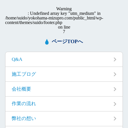
Warning
: Undefined array key "utm_medium" in
/home/suido/yokohama-mizupro.com/public_html/wp-
content/themes/suido/footer.php
on line
7
ページTOPへ
Q&A
施工ブログ
会社概要
作業の流れ
弊社の想い