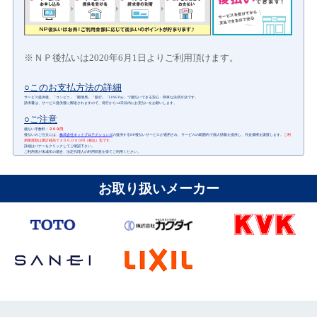
ＮＰ後払いは2020年6月1日よりご利用頂けます。
○このお支払方法の詳細
サービス提供後、「コンビニ」「郵便局」「銀行」「LINE Pay」で後払いできる安心・簡単な決済方法です。
請求書は、サービス提供後に郵送されますので、発行から14日以内にお支払いをお願いします。
○ご注意
後払い手数料：
２０９円
後払いのご注文には、
株式会社ネットプロテクションズ
の提供するNP後払いサービスが適用され、サービスの範囲内で個人情報を提供し、代金債権を譲渡します。
ご利
用限度額は累計残高で３００,０００円（税込）迄です。
詳細はバナーをクリックしてご確認下さい。
ご利用者が未成年の場合、法定代理人の利用同意を得てご利用ください。
お取り扱いメーカー